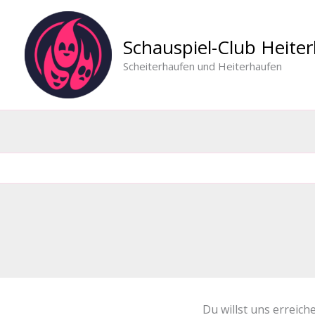
Zum
Inhalt
Schauspiel-Club Heiter
springen
Scheiterhaufen und Heiterhaufen
Du willst uns erreich