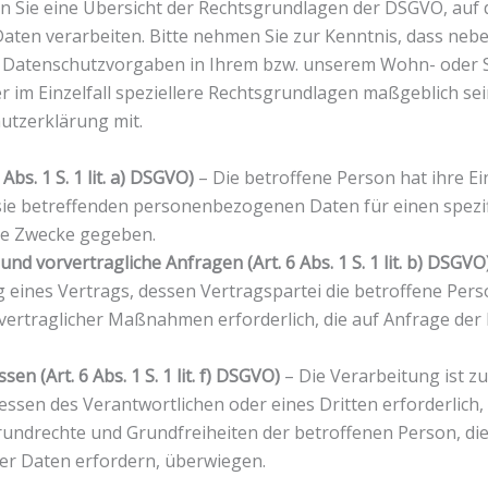
n Sie eine Übersicht der Rechtsgrundlagen der DSGVO, auf 
ten verarbeiten. Bitte nehmen Sie zur Kenntnis, dass ne
 Datenschutzvorgaben in Ihrem bzw. unserem Wohn- oder S
r im Einzelfall speziellere Rechtsgrundlagen maßgeblich sein
hutzerklärung mit.
 Abs. 1 S. 1 lit. a) DSGVO)
– Die betroffene Person hat ihre Ein
sie betreffenden personenbezogenen Daten für einen spezi
e Zwecke gegeben.
nd vorvertragliche Anfragen (Art. 6 Abs. 1 S. 1 lit. b) DSGVO
ng eines Vertrags, dessen Vertragspartei die betroffene Perso
ertraglicher Maßnahmen erforderlich, die auf Anfrage der
en (Art. 6 Abs. 1 S. 1 lit. f) DSGVO)
– Die Verarbeitung ist z
essen des Verantwortlichen oder eines Dritten erforderlich, 
rundrechte und Grundfreiheiten der betroffenen Person, di
r Daten erfordern, überwiegen.