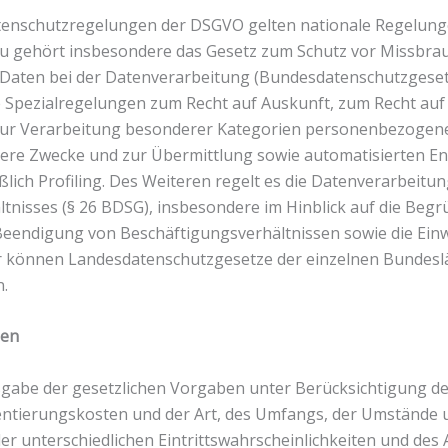
atenschutzregelungen der DSGVO gelten nationale Regelun
zu gehört insbesondere das Gesetz zum Schutz vor Missbra
aten bei der Datenverarbeitung (Bundesdatenschutzgeset
e Spezialregelungen zum Recht auf Auskunft, zum Recht au
zur Verarbeitung besonderer Kategorien personenbezogene
dere Zwecke und zur Übermittlung sowie automatisierten E
ießlich Profiling. Des Weiteren regelt es die Datenverarbeitu
tnisses (§ 26 BDSG), insbesondere im Hinblick auf die Beg
eendigung von Beschäftigungsverhältnissen sowie die Einw
er können Landesdatenschutzgesetze der einzelnen Bundesl
.
men
gabe der gesetzlichen Vorgaben unter Berücksichtigung de
entierungskosten und der Art, des Umfangs, der Umstände 
er unterschiedlichen Eintrittswahrscheinlichkeiten und de