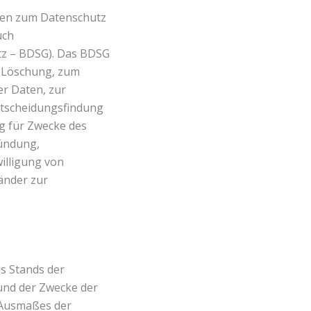
gen zum Datenschutz
uch
z – BDSG). Das BDSG
f Löschung, zum
r Daten, zur
ntscheidungsfindung
ng für Zwecke des
ründung,
illigung von
änder zur
s Stands der
und der Zwecke der
s Ausmaßes der